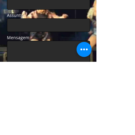
Assunto
Mensagem
Enviar
SHOWS:
(11) 9 9827-9094
/
9 9991-0715
E-mail:
cantorakarlamantovani@gmail.com